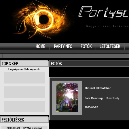
Magyarország legkedv
Legnépszerűbb képeink:
Minimal alkotótábor
Zala Camping ::
Keszthely
2009-08-02
2009-08-29 :: SYMA csarnok