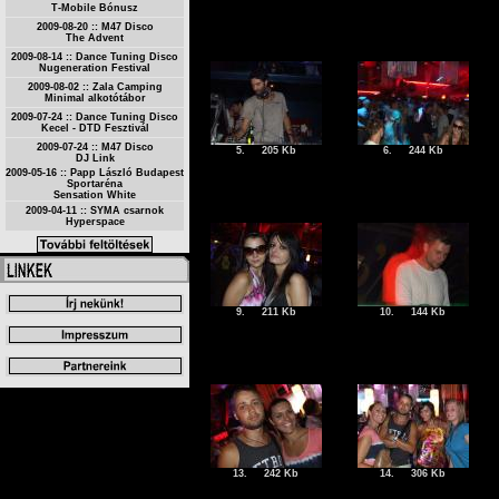
T-Mobile Bónusz
2009-08-20 :: M47 Disco
The Advent
2009-08-14 :: Dance Tuning Disco
Nugeneration Festival
2009-08-02 :: Zala Camping
Minimal alkotótábor
2009-07-24 :: Dance Tuning Disco
Kecel - DTD Fesztivál
2009-07-24 :: M47 Disco
5.
205 Kb
6.
244 Kb
DJ Link
2009-05-16 :: Papp László Budapest
Sportaréna
Sensation White
2009-04-11 :: SYMA csarnok
Hyperspace
9.
211 Kb
10.
144 Kb
13.
242 Kb
14.
306 Kb