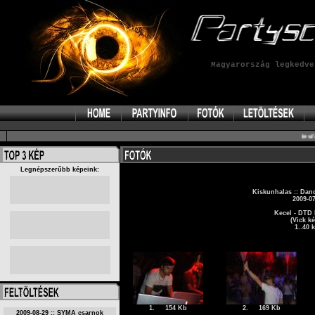
Magyarország legkedv
test':
te
Legnépszerűbb képeink:
Kiskunhalas :: Dan
2009-07
Kecel - DTD 
(Vick ké
1..40 
1.
154 Kb
2.
169 Kb
2009-08-29 :: SYMA csarnok