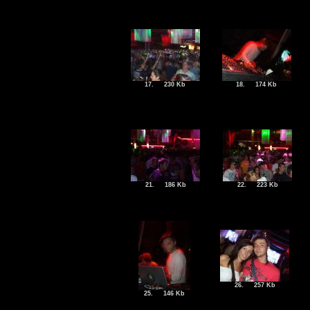
17.
230 Kb
18.
174 Kb
21.
186 Kb
22.
223 Kb
26.
257 Kb
25.
146 Kb