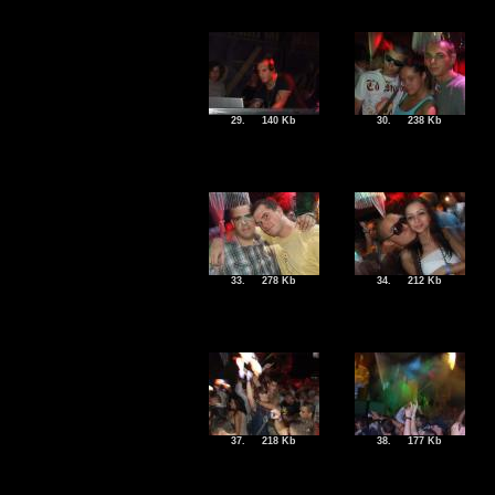
29.
140 Kb
30.
238 Kb
33.
278 Kb
34.
212 Kb
37.
218 Kb
38.
177 Kb