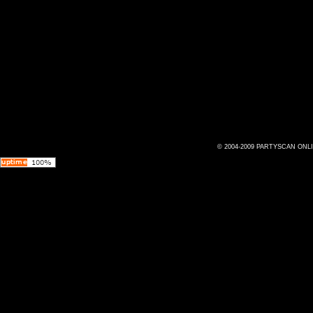
© 2004-2009 PARTYSCAN ONL
Az oldal 0.015527 másodperc alatt jött létre